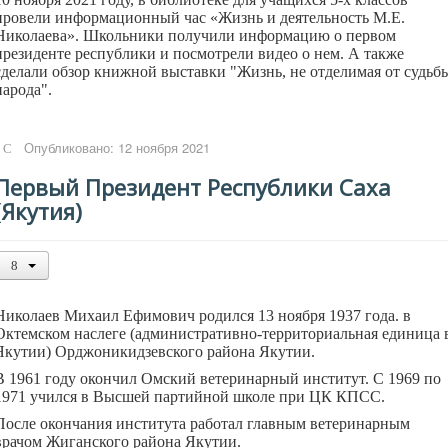
провели информационный час «Жизнь и деятельность М.Е.
Николаева». Школьники получили информацию о первом
президенте республики и посмотрели видео о нем. А также
сделали обзор книжной выставки "Жизнь, не отделимая от судьб
народа".
Опубликовано: 12 ноября 2021
Первый Президент Республики Саха
(Якутия)
Николаев Михаил Ефимович родился 13 ноября 1937 года. в
Октемском наслеге (административно-территориальная единица 
Якутии) Орджоникидзевского района Якутии.
В 1961 году окончил Омский ветеринарный институт. С 1969 по
1971 учился в Высшей партийной школе при ЦК КПСС.
После окончания института работал главным ветеринарным
врачом Жиганского района Якутии.