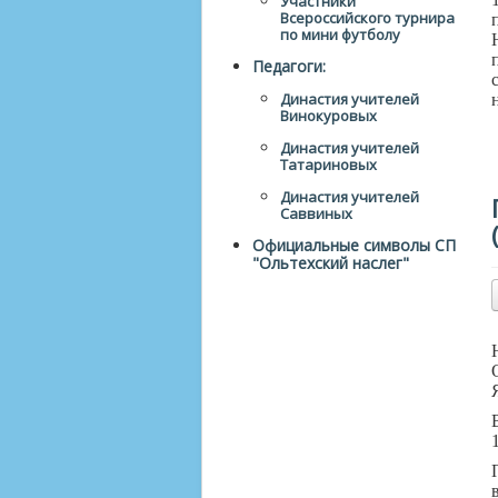
Участники
Всероссийского турнира
по мини футболу
Педагоги:
Династия учителей
Винокуровых
Династия учителей
Татариновых
Династия учителей
Саввиных
Официальные символы СП
"Ольтехский наслег"