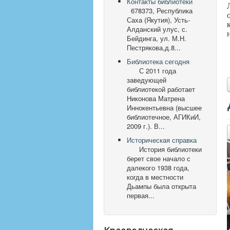
Контакты библиотеки
678373, Республика
Саха (Якутия), Усть-
Алданский улус, с.
Бейдинга, ул. М.Н.
Пестрякова,д.8...
Библиотека сегодня
С 2011 года
заведующей
библиотекой работает
Никонова Матрена
Иннокентьевна (высшее
библиотечное, АГИКиИ,
2009 г.). В...
Историческая справка
История библиотеки
берет свое начало с
далекого 1938 года,
когда в местности
Дьампы была открыта
первая...