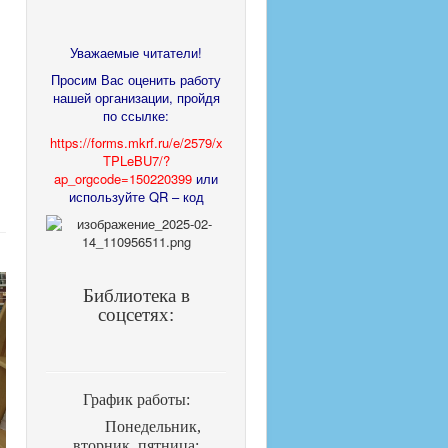
Уважаемые читатели!
Просим Вас оценить работу
нашей организации, пройдя
по ссылке:
https://forms.mkrf.ru/e/2579/x
TPLeBU7/?
ap_orgcode=150220399
или
используйте QR – код
Библиотека в
соцсетях:
График работы:
Понедельник,
вторник, пятница: