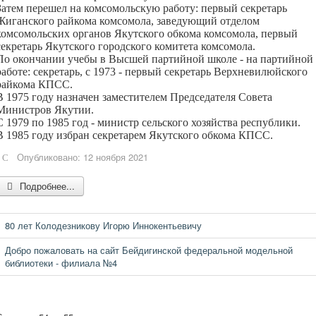
Затем перешел на комсомольскую работу: первый секретарь
Жиганского райкома комсомола, заведующий отделом
комсомольских органов Якутского обкома комсомола, первый
секретарь Якутского городского комитета комсомола.
По окончании учебы в Высшей партийной школе - на партийной
работе: секретарь, с 1973 - первый секретарь Верхневилюйского
райкома КПСС.
В 1975 году назначен заместителем Председателя Совета
Министров Якутии.
С 1979 по 1985 год - министр сельского хозяйства республики.
В 1985 году избран секретарем Якутского обкома КПСС.
Опубликовано: 12 ноября 2021
Подробнее...
80 лет Колодезникову Игорю Иннокентьевичу
Добро пожаловать на сайт Бейдигинской федеральной модельной
библиотеки - филиала №4