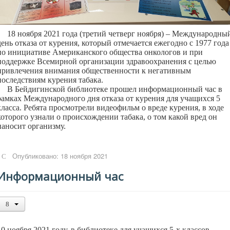
18 ноября 2021 года (третий четверг ноября) – Международны
день отказа от курения, который отмечается ежегодно с 1977 года
по инициативе Американского общества онкологов и при
поддержке Всемирной организации здравоохранения с целью
привлечения внимания общественности к негативным
последствиям курения табака.
В Бейдигинской библиотеке прошел информационный час в
рамках Международного дня отказа от курения для учащихся 5
класса. Ребята просмотрели видеофильм о вреде курения, в ходе
которого узнали о происхождении табака, о том какой вред он
наносит организму.
Опубликовано: 18 ноября 2021
Информационный час
10 ноября 2021 году, в библиотеке для учащихся 5-х классов