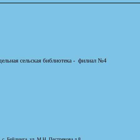
дельная сельская библиотека - филиал №4
. Бейдинга, ул. М.Н. Пестрякова,д.8...