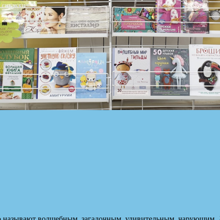
го называют волшебным, загадочным, удивительным, чарующим. Д