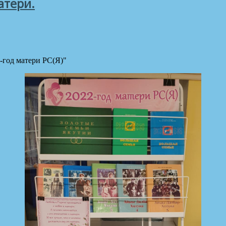
атери.
-год матери РС(Я)"