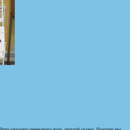
ети ожидают очередного чуда, светлой сказки. Поэтому мы