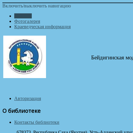
Включить/выключить навигацию
Новости
Фотогалерея
Краеведческая информация
Бейдигинская мо
Авторизация
О библиотеке
Контакты библиотеки
678373, Республика Саха (Якутия), Усть-Алданский улус, с