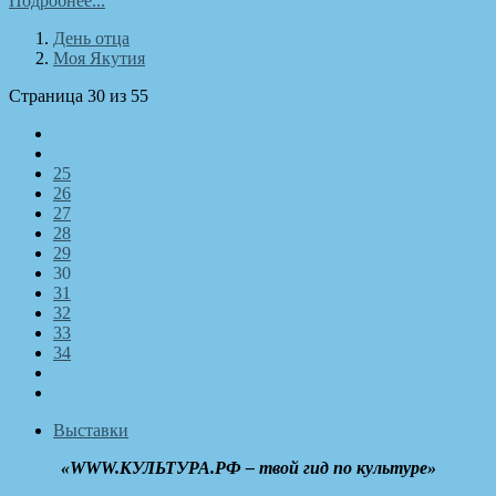
Подробнее...
День отца
Моя Якутия
Страница 30 из 55
25
26
27
28
29
30
31
32
33
34
Выставки
«WWW.КУЛЬТУРА.РФ – твой гид по культуре»