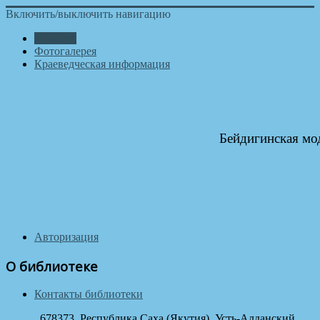
Включить/выключить навигацию
Новости
Фотогалерея
Краеведческая информация
Бейдигинская мо
Авторизация
О библиотеке
Контакты библиотеки
678373, Республика Саха (Якутия), Усть-Алданский