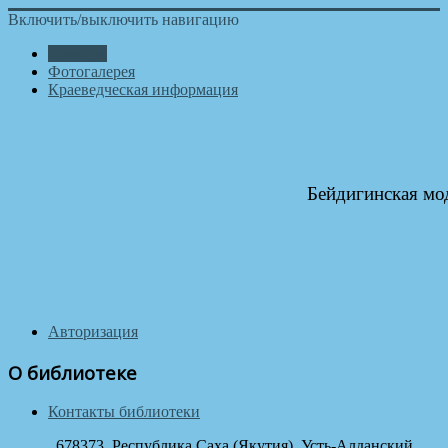
Включить/выключить навигацию
Новости
Фотогалерея
Краеведческая информация
Бейдигинская мо
Авторизация
О библиотеке
Контакты библиотеки
678373, Республика Саха (Якутия), Усть-Алданский